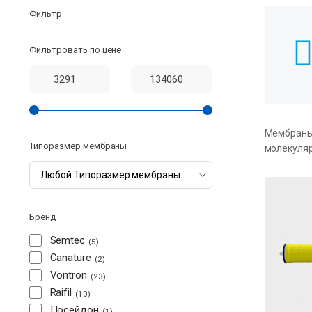
Фильтр
Фильтровать по цене
Мембраны 
Типоразмер мембраны
молекуляр
Бренд
Semtec
5
Canature
2
Vontron
23
Raifil
10
Посейдон
1