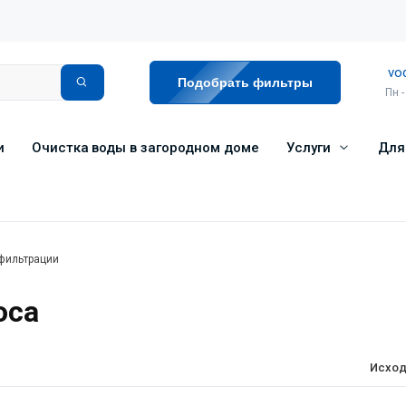
vo
Подобрать фильтры
Пн -
и
Очистка воды в загородном доме
Услуги
Для
фильтрации
оса
Исход