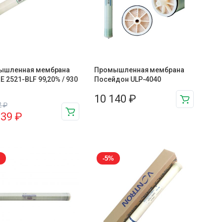
ышленная мембрана
Промышленная мембрана
E 2521-BLF 99,20% / 930
Посейдон ULP-4040
10 140
₽
2
₽
139
₽
-5%