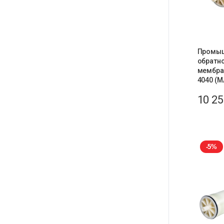
Промы
обратн
мембран
4040 (M
10 2
-5%