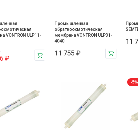
шленная
Промышленная
Пром
оосмотическая
обратноосмотическая
SEMTE
на VONTRON ULP11-
мембрана VONTRON ULP31-
11 
4040
₽
11 755
₽
16
₽
-5%