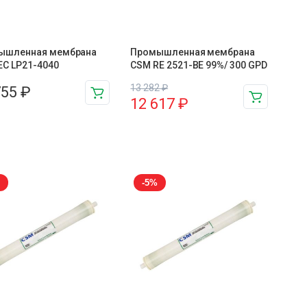
ышленная мембрана
Промышленная мембрана
C LP21-4040
CSM RE 2521-BE 99%/ 300 GPD
13 282
₽
755
₽
12 617
₽
-5%