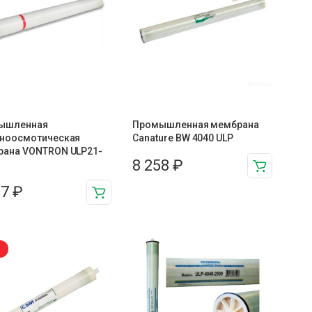
ышленная
Промышленная мембрана
тноосмотическая
Canature BW 4040 ULP
рана VONTRON ULP21-
8 258
₽
97
₽