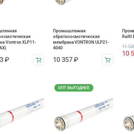
шленная
Промышленная
Пром
оосмотическая
обратноосмотическая
Raifi
а Vontron XLP11-
мембрана VONTRON ULP21-
11 12
AX)
4040
10 
53
₽
10 357
₽
ОПТ ВЫГОДНЕЕ