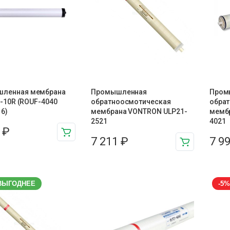
ленная мембрана
Промышленная
Пром
UF-10R (ROUF-4040
обратноосмотическая
обра
6)
мембрана VONTRON ULP21-
мемб
2521
4021
3
₽
7 211
₽
7 9
ВЫГОДНЕЕ
-5%