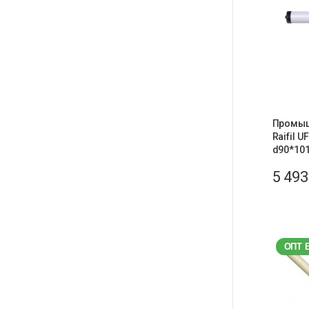
Промыш
Raifil 
d90*101
5 49
ОПТ 