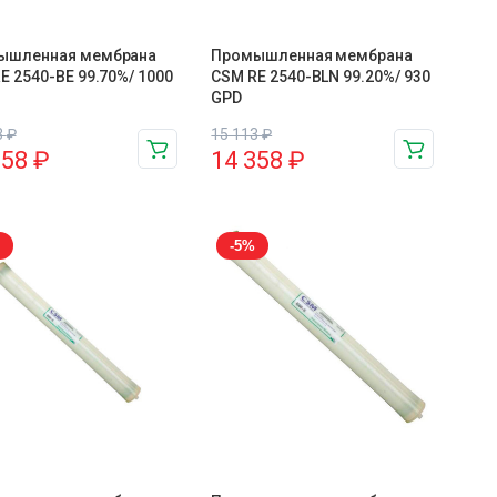
ышленная мембрана
Промышленная мембрана
E 2540-BE 99.70%/ 1000
CSM RE 2540-BLN 99.20%/ 930
GPD
3
₽
15 113
₽
358
₽
14 358
₽
-5%