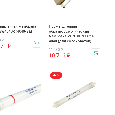
ышленная мембрана
Промышленная
l BW4040R (4040-BE)
обратноосмотическая
мембрана VONTRON LP21-
8
₽
4040 (для солоноватой)
571
₽
11 280
₽
10 716
₽
-6%