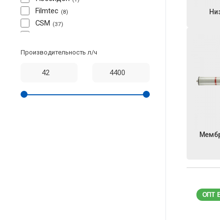
Filmtec
Ни
8
CSM
37
TORAY
9
LG
5
Производительность л/ч
Мембр
ОПТ 