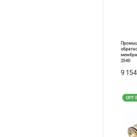
Промы
обратн
мембра
2540
9 15
ОПТ 