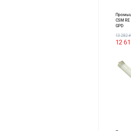
Промыш
CSM RE 
GPD
13 282
12 6