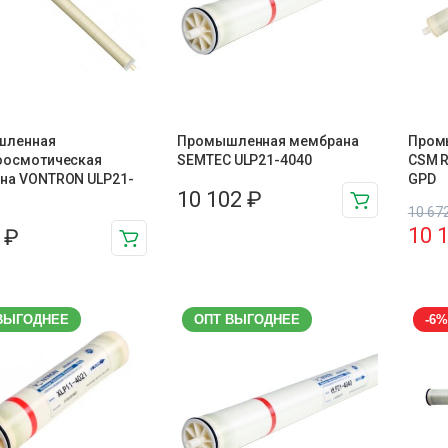
шленная
Промышленная мембрана
Пром
оосмотическая
SEMTEC ULP21-4040
CSM R
на VONTRON ULP21-
GPD
10 102
₽
10 67
10 
4
₽
ВЫГОДНЕЕ
ОПТ ВЫГОДНЕЕ
-6%