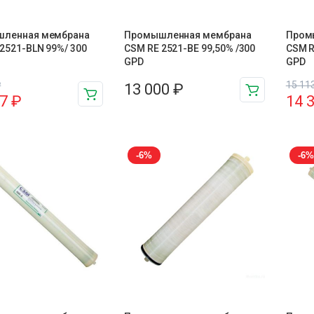
ленная мембрана
Промышленная мембрана
Пром
2521-BLN 99%/ 300
CSM RE 2521-BE 99,50% /300
CSM R
GPD
GPD
₽
15 11
13 000
₽
17
₽
14 
-6%
-6%