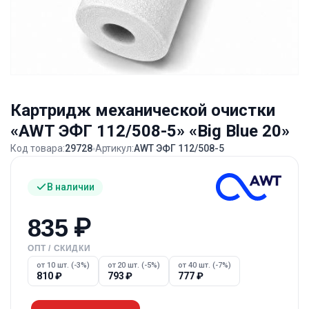
Картридж механической очистки
«AWT ЭФГ 112/508-5» «Big Blue 20»
Код товара:
29728
Артикул:
AWT ЭФГ 112/508-5
В наличии
835
₽
ОПТ / СКИДКИ
от 10 шт. (-3%)
от 20 шт. (-5%)
от 40 шт. (-7%)
810
₽
793
₽
777
₽