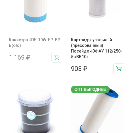
Канистра UDF-10W-EP-BP-
Картридж угольный
B(old)
(прессованный)
Посейдон ЭФАУ 112/250-
1 169
₽
5 «BB10»
903
₽
ОПТ ВЫГОДНЕЕ