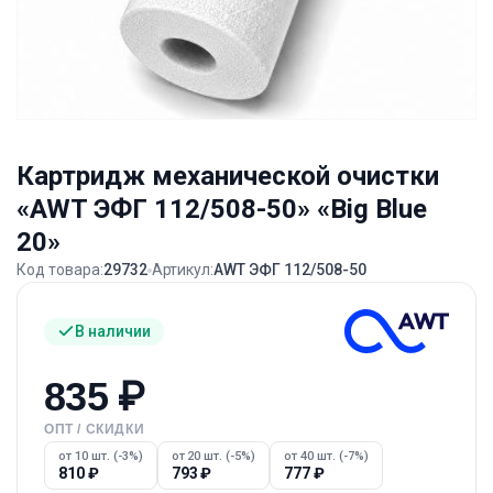
Картридж механической очистки
«AWT ЭФГ 112/508-50» «Big Blue
20»
Код товара:
29732
Артикул:
AWT ЭФГ 112/508-50
В наличии
835
₽
ОПТ / СКИДКИ
от 10 шт. (-3%)
от 20 шт. (-5%)
от 40 шт. (-7%)
810
₽
793
₽
777
₽