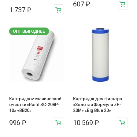
607
₽
1 737
₽
ОПТ ВЫГОДНЕЕ
Картридж механической
Картридж для фильтра
очистки «Raifil SC-20BP-
«Золотая Формула ZF-
10» «BB20»
20М» «Big Blue 20»
996
₽
10 569
₽