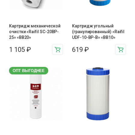
Картридж механической
Картридж угольный
очистки «Raifil SC-20BP-
(гранулированный) «Raifil
25» «BB20»
UDF-10-BP-B» «BB10»
1 105
₽
619
₽
ОПТ ВЫГОДНЕЕ