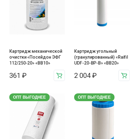
Картридж механической
Картридж угольный
очистки «Посейдон ЭФГ
(гранулированный) «Raifil
112/250-20» «ВВ10»
UDF-20-BP-B» «BB20»
361
₽
2 004
₽
ОПТ ВЫГОДНЕЕ
ОПТ ВЫГОДНЕЕ