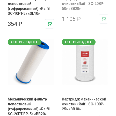
лепестковый
очистки «Raifil SC-20BP-
(гофрированный) «Raifil
50» «BB20»
SC-10PT-5» «SL10»
1 105
₽
354
₽
ОПТ ВЫГОДНЕЕ
ОПТ ВЫГОДНЕЕ
Механический фильтр
Картридж механической
лепестковый
очистки «Raifil SC-10BP-
(гофрированный) «Raifil
25» «BB10»
SC-20PT-ВР-5» «BB20»