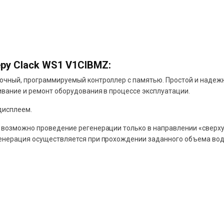
ру Clack WS1 V1CIBMZ:
почный, программируемый контроллер с памятью. Простой и наде
ивание и ремонт оборудования в процессе эксплуатации.
дисплеем.
 возможно проведение регенерации только в направлении «сверху
енерация осуществляется при прохождении заданного объема вод