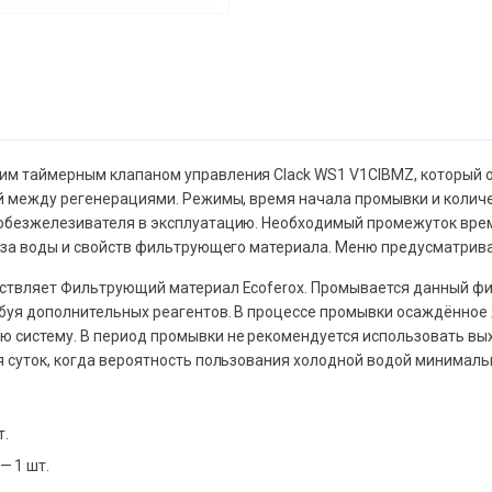
им таймерным клапаном управления Clack WS1 V1CIBMZ, который
ей между регенерациями. Режимы, время начала промывки и коли
 обезжелезивателя в эксплуатацию. Необходимый промежуток вре
иза воды и свойств фильтрующего материала. Меню предусматривае
ствляет Фильтрующий материал Ecoferox. Промывается данный фи
буя дополнительных реагентов. В процессе промывки осаждённое 
систему. В период промывки не рекомендуется использовать вых
 суток, когда вероятность пользования холодной водой минималь
т.
— 1 шт.