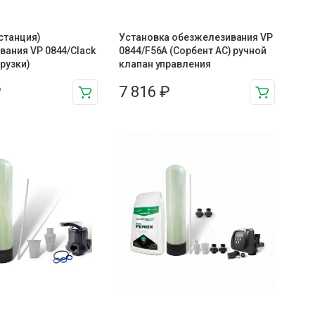
станция)
Установка обезжелезивания VP
вания VP 0844/Clack
0844/F56A (Сорбент АС) ручной
грузки)
клапан управления
₽
7 816
₽