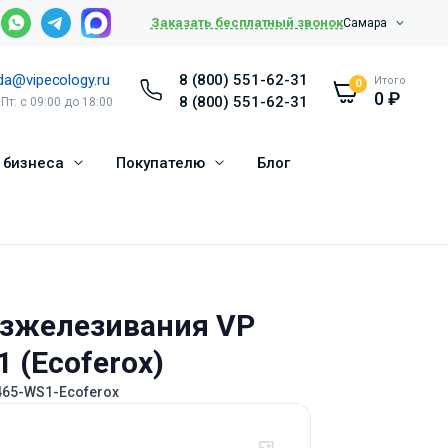
Заказать бесплатный звонок
Самара
da@vipecology.ru
8 (800) 551-62-31
Итого
0
0
₽
8 (800) 551-62-31
 Пт: с 09:00 до 18:00
 бизнеса
Покупателю
Блог
езжелезивания VP
 (Ecoferox)
465-WS1-Ecoferox