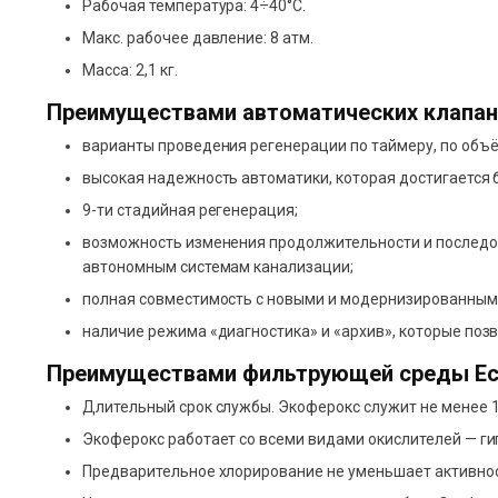
Рабочая температура: 4÷40°С.
Макс. рабочее давление: 8 атм.
Масса: 2,1 кг.
Преимуществами автоматических клапано
варианты проведения регенерации по таймеру, по объё
высокая надежность автоматики, которая достигается 
9-ти стадийная регенерация;
возможность изменения продолжительности и последов
автономным системам канализации;
полная совместимость с новыми и модернизированными 
наличие режима «диагностика» и «архив», которые по
Преимуществами фильтрующей среды Eco
Длительный срок службы. Экоферокс служит не менее 1
Экоферокс работает со всеми видами окислителей — гипо
Предварительное хлорирование не уменьшает активно