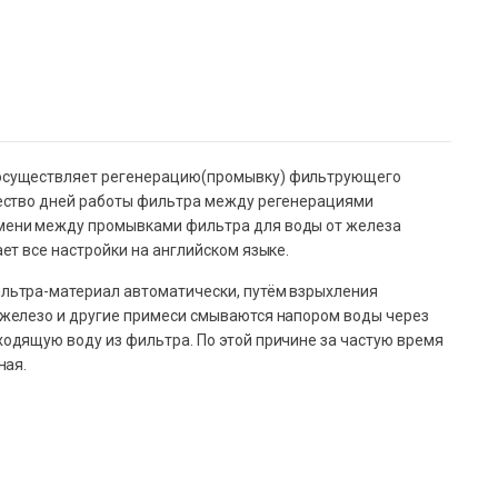
 осуществляет регенерацию(промывку) фильтрующего
чество дней работы фильтра между регенерациями
мени между промывками фильтра для воды от железа
т все настройки на английском языке.
льтра-материал автоматически, путём взрыхления
железо и другие примеси смываются напором воды через
одящую воду из фильтра. По этой причине за частую время
ная.