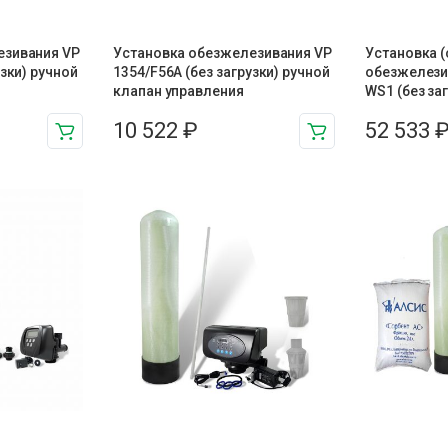
езивания VP
Установка обезжелезивания VP
Установка (
узки) ручной
1354/F56A (без загрузки) ручной
обезжелези
клапан управления
WS1 (без за
10 522
₽
52 533