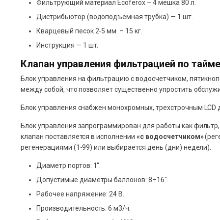
Фильтрующий материал Ecoferox – 4 мешка 80 л.
Дистрибьютор (водоподъёмная трубка) — 1 шт.
Кварцевый песок 2-5 мм. – 15 кг.
Инструкция — 1 шт.
Клапан управления фильтрацией по тайме
Блок управления на фильтрацию с водосчетчиком, пятикно
между собой, что позволяет существенно упростить обслуж
Блок управления снабжен монохромных, трехстрочным LCD 
Блок управления запрограммирован для работы как фильтр,
клапан поставляется в исполнении
«с водосчетчиком»
(рег
регенерациями (1-99) или выбирается день (дни) недели).
Диаметр портов: 1″.
Допустимые диаметры баллонов: 8÷16″.
Рабочее напряжение: 24 В.
Производительность: 6 м3/ч.