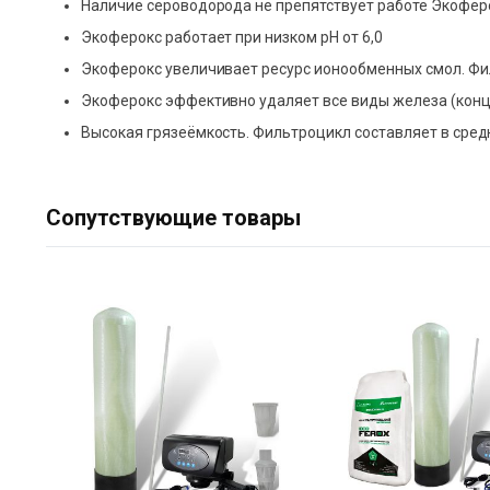
Наличие сероводорода не препятствует работе Экоферо
Экоферокс работает при низком рН от 6,0
Экоферокс увеличивает ресурс ионообменных смол. Фил
Экоферокс эффективно удаляет все виды железа (концен
Высокая грязеёмкость. Фильтроцикл составляет в средн
Сопутствующие товары