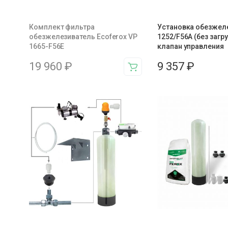
Комплект фильтра
Установка обезжел
обезжелезиватель Ecoferox VP
1252/F56A (без загр
1665-F56E
клапан управления
19 960
₽
9 357
₽