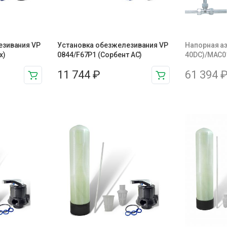
езивания VP
Установка обезжелезивания VP
Напорная а
x)
0844/F67P1 (Сорбент АС)
40DC)/MAC01
11 744
₽
61 394