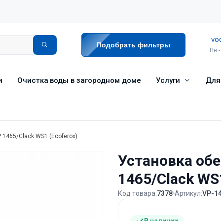
vo
Подобрать фильтры
Пн -
и
Очистка воды в загородном доме
Услуги
Для
1465/Clack WS1 (Ecoferox)
Установка об
1465/Clack WS1
Код товара:
7378
Артикул:
VP-1
В наличии