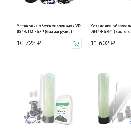
Установка обезжелезивания VP
Установка обезжел
0844/TM.F67P (без загрузки)
0844/F67P1 (Ecofero
10 723
₽
11 602
₽