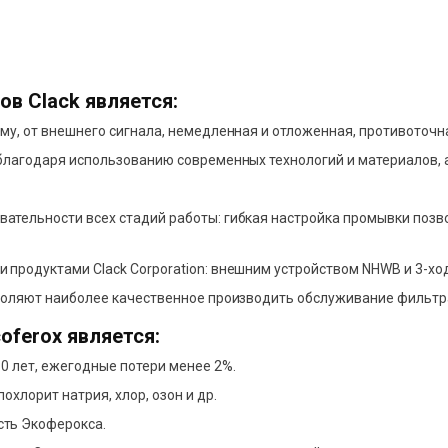
в Clack является:
му, от внешнего сигнала, немедленная и отложенная, противоточн
благодаря использованию современных технологий и материалов, а
ательности всех стадий работы: гибкая настройка промывки позв
продуктами Clack Corporation: внешним устройством NHWB и 3-хо
зволяют наиболее качественное производить обслуживание фильтр
ferox является:
0 лет, ежегодные потери менее 2%.
хлорит натрия, хлор, озон и др.
сть Экоферокса.