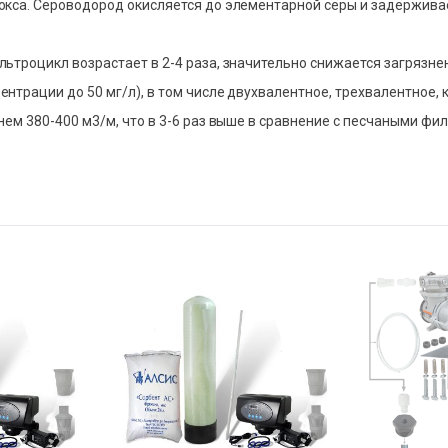
кса. Сероводород окисляется до элементарной серы и задерживае
ьтроцикл возрастает в 2-4 раза, значительно снижается загрязне
трации до 50 мг/л), в том числе двухвалентное, трехвалентное, 
ем 380-400 м3/м, что в 3-6 раз выше в сравнение с песчаными фи