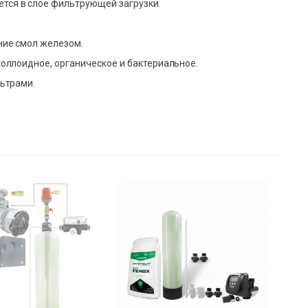
тся в слое фильтрующей загрузки.
ние смол железом.
коллоидное, органическое и бактериальное.
льтрами.