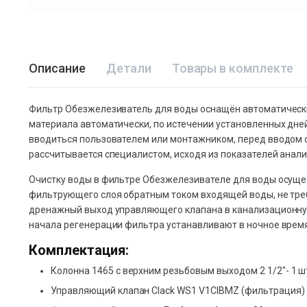
Описание
Детали
Товары в комплекте
Фильтр Обезжелезиватель для воды оснащён автоматическ
материала автоматически, по истечении установленных дн
вводиться пользователем или монтажником, перед вводом
рассчитывается специалистом, исходя из показателей анал
Очистку воды в фильтре Обезжелезивателе для воды осуще
фильтрующего слоя обратным током входящей воды, не тре
дренажный выход управляющего клапана в канализационную 
начала регенерации фильтра устанавливают в ночное время
Комплектация:
Колонна 1465 с верхним резьбовым выходом 2 1/2″- 1 ш
Управляющий клапан Clack WS1 V1CIBMZ (фильтрация) 