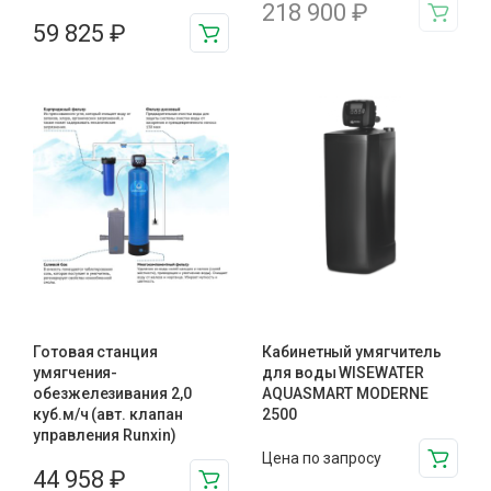
218 900
₽
59 825
₽
Готовая станция
Кабинетный умягчитель
умягчения-
для воды WISEWATER
обезжелезивания 2,0
AQUASMART MODERNE
куб.м/ч (авт. клапан
2500
управления Runxin)
Цена по запросу
44 958
₽