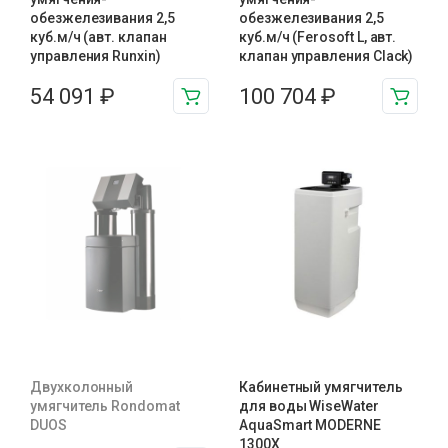
обезжелезивания 2,5
обезжелезивания 2,5
куб.м/ч (авт. клапан
куб.м/ч (Ferosoft L, авт.
управления Runxin)
клапан управления Clack)
54 091
₽
100 704
₽
Двухколонный
Кабинетный умягчитель
умягчитель Rondomat
для воды WiseWater
DUOS
AquaSmart MODERNE
1300X