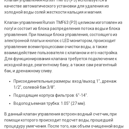
Клапан управления Runxin TMF63 (P3) используется в
качестве автоматического установки для удаления из
холодной воды солей жесткости кальция и магния.
Клапан управления Runxin TMF63 (P3) целиком изготовлен из
noryl и состоит из блока распределения потока воды и блока
управления. При помощи блока управления, состоящего из
электронной платы и кнопок с LED монитором, происходит
управление всеми процессами очистки воды, а также
взаимодействие пользователя с клапаном и его настройка.
Для функционирования клапана требуется подключение к
исходной воде, реагентному баку, а также сам реагентный
бак, и дренажному сливу.
Присоединительные размеры: вход/выход 1″, дренаж
1/2″, солевой бак 3/8″.
Подходящие корпуса фильтров: 6″-14″.
Водоподъемная трубка: 1.05″ (27 мм).
В данный клапан управления встроен водный счетчик, при
помощи которого происходит подсчет воды, прошедшей
процедуру умягчения. После того, как объем очищенной воды