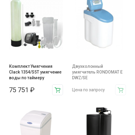
Комплект Умягчения
Двухколонный
Clack 1354/S5T умягчение
умягчитель RONDOMAT E
воды по таймеру
DWZ/SE
75 751
₽
Цена по запросу