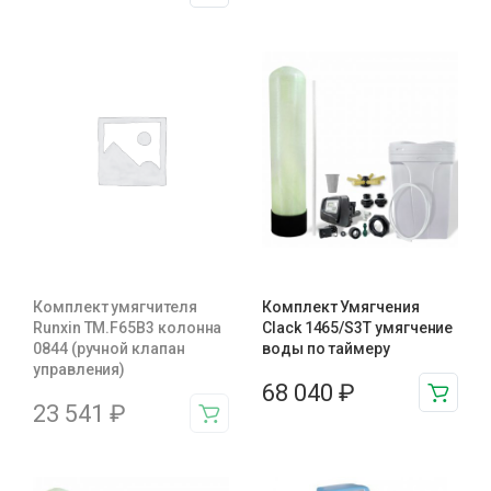
Комплект умягчителя
Комплект Умягчения
Runxin TM.F65B3 колонна
Clack 1465/S3T умягчение
0844 (ручной клапан
воды по таймеру
управления)
68 040
₽
23 541
₽