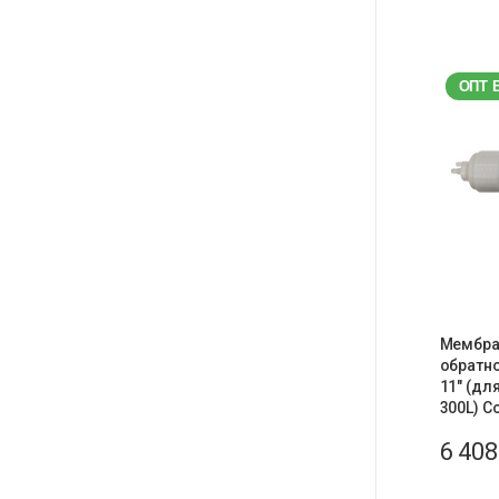
ОПТ 
Мембра
обратн
11″ (дл
300L) C
6 40