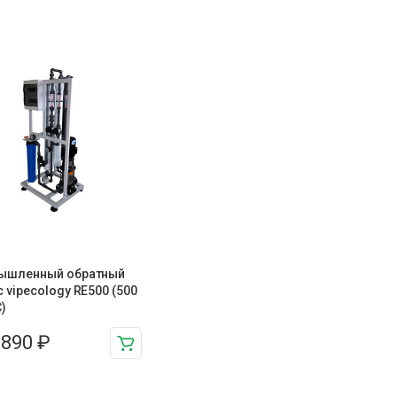
ышленный обратный
 vipecology RE500 (500
)
 890
₽