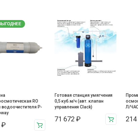
ВЫГОДНЕЕ
на
Готовая станция умягчения
Пром
оосмотическая RO
0,5 куб.м/ч (авт. клапан
осмос
я водоочистителя P-
управления Clack)
Л/ЧАС
oway
71 672
₽
214
8
₽