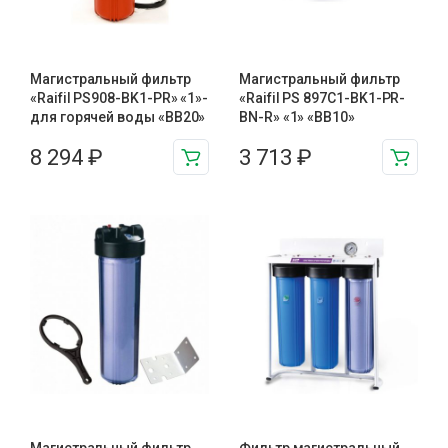
Магистральный фильтр
Магистральный фильтр
«Raifil PS908-BK1-PR» «1»-
«Raifil PS 897C1-BK1-PR-
для горячей воды «BB20»
BN-R» «1» «BB10»
8 294
₽
3 713
₽