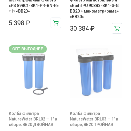
Магистральный фильтр
Фильтр магистральный
«PS 898C1-BK1-PR-BN-R»
«Raifil PU 908B3-BK1-S-G
«1» «BB20»
BB20 + манометр+рама»
«BB20»
5 398
₽
30 384
₽
ОПТ ВЫГОДНЕЕ
Колба фильтра
Колба фильтра
NatureWater BRL02 — 1″ в
NatureWater BRL03 — 1″ в
сборе, BB20 ДВОЙНАЯ
сборе, BB20 ТРОЙНАЯ