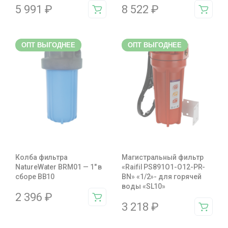
5 991
₽
8 522
₽
ОПТ ВЫГОДНЕЕ
ОПТ ВЫГОДНЕЕ
Колба фильтра
Магистральный фильтр
NatureWater BRM01 — 1″ в
«Raifil PS891O1-O12-PR-
сборе BB10
BN» «1/2»- для горячей
воды «SL10»
2 396
₽
3 218
₽