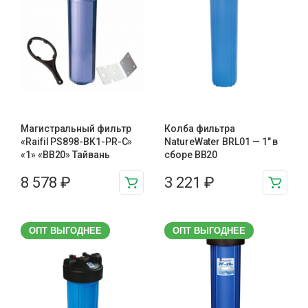
Магистральный фильтр
Колба фильтра
«Raifil PS898-BK1-PR-C»
NatureWater BRL01 — 1″ в
«1» «BB20» Тайвань
сборе BB20
8 578
₽
3 221
₽
ОПТ ВЫГОДНЕЕ
ОПТ ВЫГОДНЕЕ