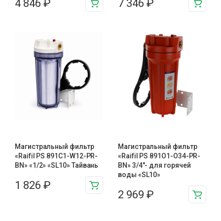
4 846
₽
7 346
₽
Магистральный фильтр
Магистральный фильтр
«Raifil PS 891C1-W12-PR-
«Raifil PS 891O1-O34-PR-
BN» «1/2» «SL10» Тайвань
BN» 3/4″- для горячей
воды «SL10»
1 826
₽
2 969
₽