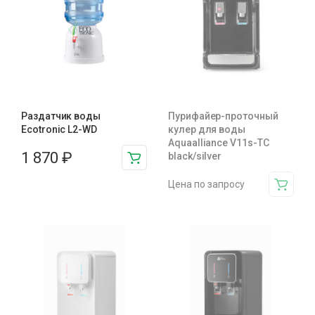
Раздатчик воды
Пурифайер-проточный
Ecotronic L2-WD
кулер для воды
Aquaalliance V11s-TC
1 870
₽
black/silver
Цена по запросу