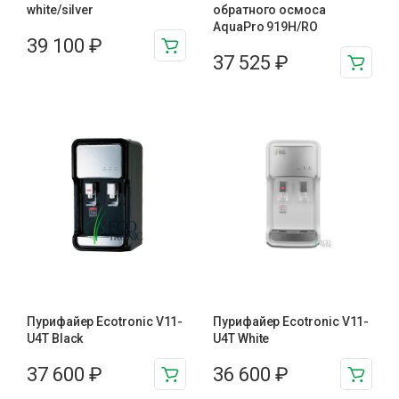
white/silver
обратного осмоса
AquaPro 919H/RO
39 100
₽
37 525
₽
Пурифайер Ecotronic V11-
Пурифайер Ecotronic V11-
U4T Black
U4T White
37 600
₽
36 600
₽