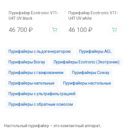
Пурифайер Ecotronic V11-
Пурифайер Ecotronic V11-
U4T UV black
U4T UV white
46 700
₽
46 100
₽
Пурифайеры с льдогенератором
Пурифайеры AEL
Пурифайеры Bioray
Пурифайеры Ecotronic (Экотроник)
Пурифайеры с газированием
Пурифайеры Coway
Пурифайеры напольные
Пурифайеры настольные
Пурифайеры с ультрафильтрацией
Пурифайеры с обратным осмосом
Настольный пурифайер – это компактный аппарат,