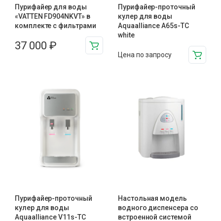
Пурифайер для воды
Пурифайер-проточный
«VATTEN FD904NKVT» в
кулер для воды
комплекте с фильтрами
Aquaalliance A65s-TC
white
37 000
₽
Цена по запросу
Пурифайер-проточный
Настольная модель
кулер для воды
водного диспенсера со
Aquaalliance V11s-TC
встроенной системой