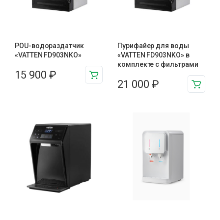
POU-водораздатчик
Пурифайер для воды
«VATTEN FD903NKO»
«VATTEN FD903NKO» в
комплекте с фильтрами
15 900
₽
21 000
₽