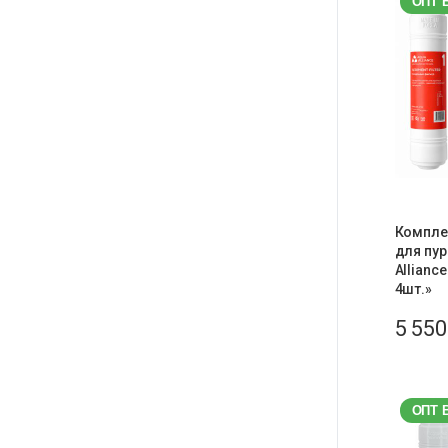
ОПТ 
Компле
для пу
Allianc
4шт.»
5 55
ОПТ 