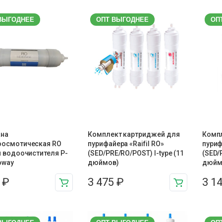
ВЫГОДНЕЕ
ОПТ ВЫГОДНЕЕ
ОП
на
Комплект картриджей для
Комп
оосмотическая RO
пурифайера «Raifil RO»
пуриф
я водоочистителя P-
(SED/PRE/RO/POST) I-type (11
(SED/
oway
дюймов)
дюйм
8
₽
3 475
₽
3 1