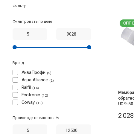
Фильтр
Фильтровать по цене
ОПТ 
Бренд
АкваПрофи
5
Aqua Alliance
2
Raifil
14
Мембра
Ecotronic
12
обратно
Coway
19
UC 9-50
2 02
Производительность л/ч