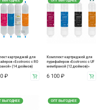
Т ВЫГОДНЕЕ
ОПТ ВЫГОДНЕЕ
лект картриджей для
Комплект картриджей для
айеров «Ecotronic с RO
пурифайеров «Ecotronic с UF
аной» (14 дюймов)
мембраной (12 дюймов)»
00
₽
6 100
₽
Т ВЫГОДНЕЕ
ОПТ ВЫГОДНЕЕ