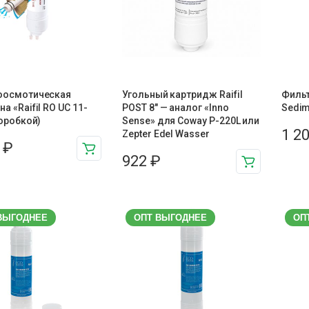
оосмотическая
Угольный картридж Raifil
Фильт
а «Raifil RO UC 11-
POST 8″ — аналог «Inno
Sedim
коробкой)
Sense» для Coway P-220L или
1 2
Zepter Edel Wasser
6
₽
922
₽
ВЫГОДНЕЕ
ОПТ ВЫГОДНЕЕ
ОП