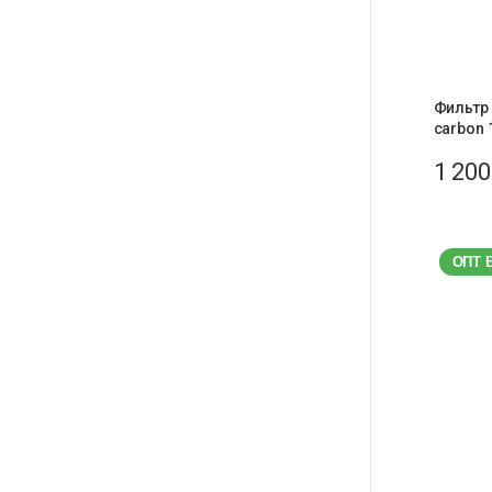
Фильтр 
carbon 
1 20
ОПТ 