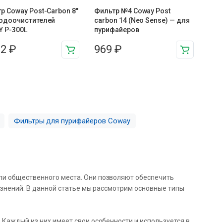
р Coway Post-Carbon 8″
Фильтр №4 Coway Post
одоочистителей
carbon 14 (Neo Sense) — для
 P-300L
пурифайеров
82
₽
969
₽
Фильтры для пурифайеров Coway
ли общественного места. Они позволяют обеспечить
язнений. В данной статье мы рассмотрим основные типы
 Каждый из них имеет свои особенности и используется в