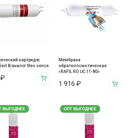
нический картридж
Мембрана
l Sed 8/аналог Neo sence
обратноосмотическая
«RAFIL RO UC 11-80»
7
₽
1 916
₽
Т ВЫГОДНЕЕ
ОПТ ВЫГОДНЕЕ