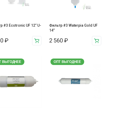
р #3 Ecotronic UF 12” U-
Фильтр #3 Waterpia Gold UF
14”
00
₽
2 560
₽
Т ВЫГОДНЕЕ
ОПТ ВЫГОДНЕЕ