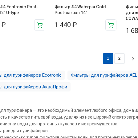
#4 Ecotronic Post-
Фильтр #4 Waterpia Gold
Фильт
12” U-type
Post-carbon 14”
для в
COWAY
0
₽
1 440
₽
1 6
1
2
ы для пурифайеров Ecotronic
Фильтры для пурифайеров AEL
ы для пурифайеров АкваПрофи
ля пурифайера — это необходимый элемент любого офиса, дома и
сть и качество питьевой воды, удаляя из нее широкий спектр загр
очистки воды для проточных кулеров и их преимущества.
ьтров для пурифайеров
т несколько типов фильтров очистки воды для проточных кулеров.