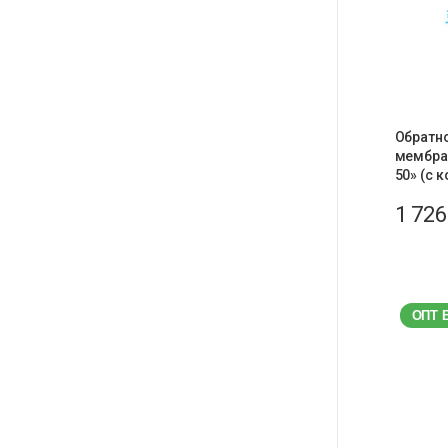
Обратн
мембран
50» (с 
1 72
ОПТ 