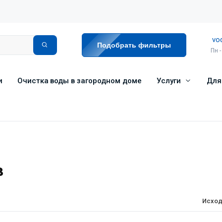
vo
Подобрать фильтры
Пн -
и
Очистка воды в загородном доме
Услуги
Для
в
Исход