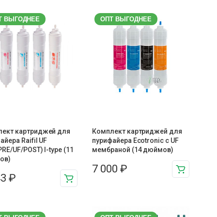
Т ВЫГОДНЕЕ
ОПТ ВЫГОДНЕЕ
лект картриджей для
Комплект картриджей для
айера Raifil UF
пурифайера Ecotronic с UF
PRE/UF/POST) I-type (11
мембраной (14 дюймов)
ов)
7 000
₽
43
₽