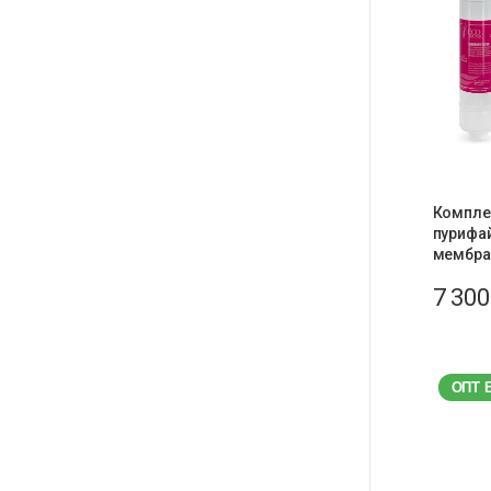
Компле
пурифай
мембра
7 30
ОПТ 