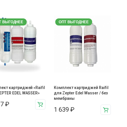
Т ВЫГОДНЕЕ
ОПТ ВЫГОДНЕЕ
ект картриджей «Raifil
Комплект картриджей Raifil
EPTER EDEL WASSER»
для Zepter Edel Wasser / без
мембраны
67
₽
1 639
₽