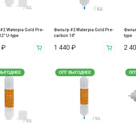
#2 Waterpia Gold Pre-
Фильтр #2 Waterpia Gold Pre-
Фильт
12” U-type
carbon 14”
type
0
₽
1 440
₽
2 4
ВЫГОДНЕЕ
ОПТ ВЫГОДНЕЕ
ОП