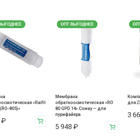
ВЫГОДНЕЕ
ОПТ ВЫГОДНЕЕ
ОП
на
Мембрана
Компл
осмотическая «Raifil
обратноосмотическая «RO
для Z
 (RO-805)»
80 GPD 14» Coway — для
3 6
пурифайера
8
₽
5 948
₽