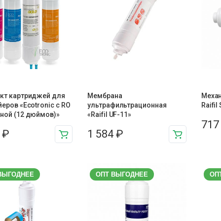
кт картриджей для
Мембрана
Меха
еров «Ecotronic с RO
ультрафильтрационная
Raifi
ной (12 дюймов)»
«Raifil UF-11»
71
0
₽
1 584
₽
ВЫГОДНЕЕ
ОПТ ВЫГОДНЕЕ
ОП