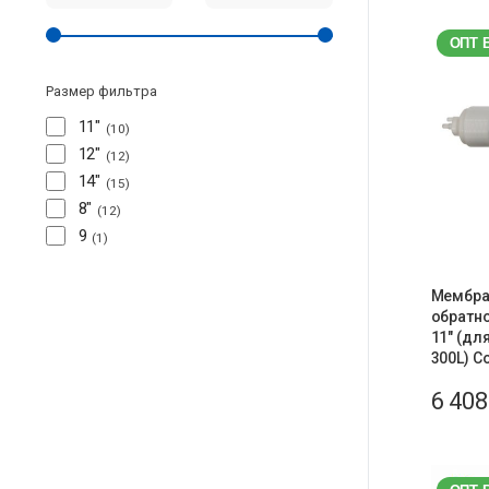
ОПТ 
Размер фильтра
11"
10
12"
12
14"
15
8"
12
9
1
Мембра
обратн
11″ (дл
300L) C
6 40