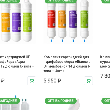
ВЫГОДНЕЕ
ОПТ ВЫГОДНЕЕ
ОП
кт картриджей UF
Комплект картриджей для
Комп
рифайера «Aqua
пурифайера «Aqua Alliance с
пуриф
e 12 дюймов U-типа —
UF мембраной 14 дюймов I-
мембр
типа — 4шт.»
7 8
0
₽
5 950
₽
ВЫГОДНЕЕ
ОПТ ВЫГОДНЕЕ
ОП