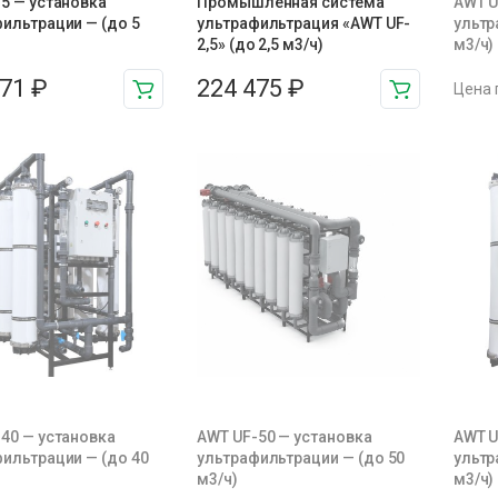
5 — установка
Промышленная система
AWT U
ильтрации — (до 5
ультрафильтрация «AWT UF-
ультр
2,5» (до 2,5 м3/ч)
м3/ч)
371
₽
224 475
₽
Цена 
40 — установка
AWT UF-50 — установка
AWT U
ильтрации — (до 40
ультрафильтрации — (до 50
ультр
м3/ч)
м3/ч)