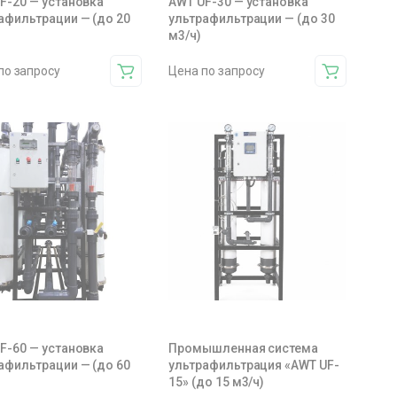
F-20 — установка
AWT UF-30 — установка
афильтрации — (до 20
ультрафильтрации — (до 30
м3/ч)
по запросу
Цена по запросу
F-60 — установка
Промышленная система
афильтрации — (до 60
ультрафильтрация «AWT UF-
15» (до 15 м3/ч)