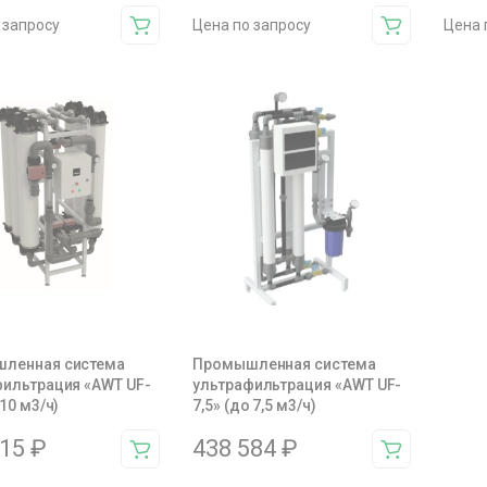
 запросу
Цена по запросу
Цена 
ленная система
Промышленная система
фильтрация «AWT UF-
ультрафильтрация «AWT UF-
 10 м3/ч)
7,5» (до 7,5 м3/ч)
015
₽
438 584
₽