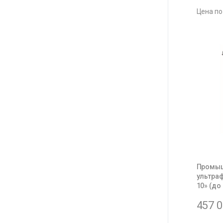
Цена по
Промыш
ультра
10» (до
457 