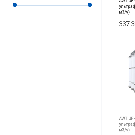
AWT UF-
ультраф
м3/ч)
337 
AWT UF-
ультраф
м3/ч)