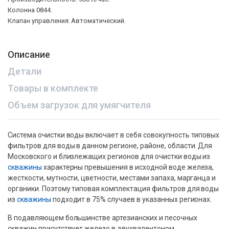
Колонна 0844.
Клапан управления: Автоматический.
Описание
Детали
Товары в комплекте
Объем загрузок для умягчителя
Система очистки воды включает в себя совокупность типовых
фильтров для воды в данном регионе, районе, области. Для
Московского и близлежащих регионов для очистки воды из
скважины
характерны превышения в исходной воде железа,
жесткости, мутности, цветности, местами запаха, марганца и
органики. Поэтому типовая комплектация фильтров для воды
из
скважины
подходит в 75% случаев в указанных регионах.
В подавляющем большинстве артезианских и песочных
скважин присутствует железо в двухвалентоном