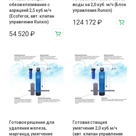
обезжелезивания c
воды на 2,0 куб. м/ч (Блок
аэрацией 2,5 куб.м/ч
управления Runxin)
(Ecoferox, авт. клапан
124 172
₽
управления Runxin)
54 520
₽
Готовое решение для
Готовая станция
удаления железа,
умягчения 2,0 куб.м/ч
марганца, умягчение
(авт. клапан управления