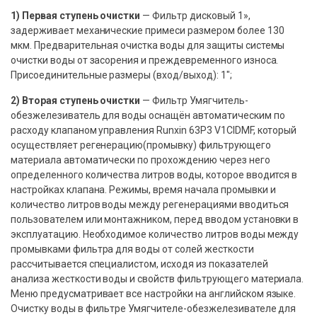
1) Первая ступень очистки
— Фильтр дисковый 1»,
задерживает механические примеси размером более 130
мкм. Предварительная очистка воды для защиты системы
очистки воды от засорения и преждевременного износа.
Присоединительные размеры (вход/выход): 1″;
2) Вторая ступень очистки
— Фильтр Умягчитель-
обезжелезиватель для воды оснащён автоматическим по
расходу клапаном управления Runxin 63P3 V1CIDMF, который
осуществляет регенерацию(промывку) фильтрующего
материала автоматически по прохождению через него
определенного количества литров воды, которое вводится в
настройках клапана. Режимы, время начала промывки и
количество литров воды между регенерациями вводиться
пользователем или монтажником, перед вводом установки в
эксплуатацию. Необходимое количество литров воды между
промывками фильтра для воды от солей жесткости
рассчитывается специалистом, исходя из показателей
анализа жесткости воды и свойств фильтрующего материала.
Меню предусматривает все настройки на английском языке.
Очистку воды в фильтре Умягчителе-обезжелезивателе для