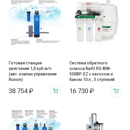
Готовая станция
Система обратного
умягчения 1,0 куб.м/ч
осмоса Raifil RO 808-
(авт. клапан управления
550BP-EZ с насосом и
Runxin)
баком 10 л., 5 ступеней
38 754
₽
16 730
₽