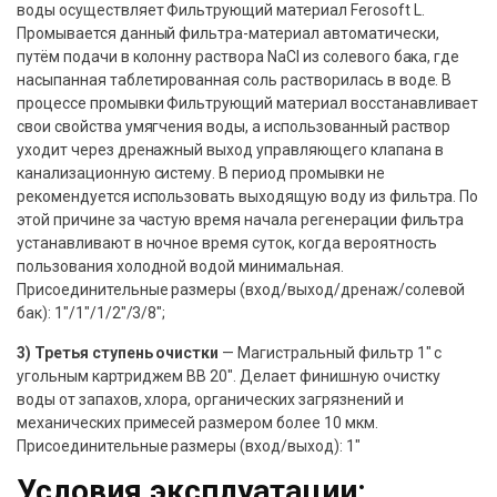
воды осуществляет Фильтрующий материал Ferosoft L.
Промывается данный фильтра-материал автоматически,
путём подачи в колонну раствора NaCl из солевого бака, где
насыпанная таблетированная соль растворилась в воде. В
процессе промывки Фильтрующий материал восстанавливает
свои свойства умягчения воды, а использованный раствор
уходит через дренажный выход управляющего клапана в
канализационную систему. В период промывки не
рекомендуется использовать выходящую воду из фильтра. По
этой причине за частую время начала регенерации фильтра
устанавливают в ночное время суток, когда вероятность
пользования холодной водой минимальная.
Присоединительные размеры (вход/выход/дренаж/солевой
бак): 1″/1″/1/2″/3/8″;
3) Третья ступень очистки
— Магистральный фильтр 1″ с
угольным картриджем BB 20″. Делает финишную очистку
воды от запахов, хлора, органических загрязнений и
механических примесей размером более 10 мкм.
Присоединительные размеры (вход/выход): 1″
Условия эксплуатации: