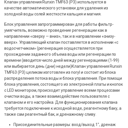
Клапан управления Runxin TMF63 (P3) используется в
качестве автоматического установки для удаления из
холодной воды солей жесткости кальция и магния.
Блок управления запрограммирован для работы фильтр-
умягчитель, возможно проведение регенерации как в
направлении «сверху — вниз», так и в направлении «снизу-
вверх». Управляющий клапан поставляется в исполнении «с
водосчетчиком» (регенерация осуществляется при
прохождении заданного объема воды или регенерации по
времени (вводится число дней между регенерациями (1-99)
или выбирается день (дни) недели)Клапан управления Runxin
TMF63 (P3) целиком изготовлен из noryl и состоит из блока
распределения потока воды и блока управления. При помощи
блока управления, состоящего из электронной платы и кнопок
с LED монитором, происходит управление всеми процессами
очистки воды, а также взаимодействие пользователя с
клапаном и его настройка. Для функционирования клапана
требуется подключение к исходной воде, реагентному баку, а
также сам реагентный бак, и дренажному сливу.
Присоединительные размеры: вход/выход 1″, дренаж