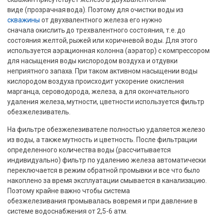
виде (прозрачная вода). Поэтому для очистки воды из
скважины
от двухвалентного железа его нужно
сначала окислить до трехвалентного состояния, т.е. до
состояния желтой, рыжей или коричневой воды. Для этого
используется аэрационная колонна (аэратор) с компрессором
для насыщения воды кислородом воздуха и отдувки
неприятного запаха. При таком активном насыщении воды
кислородом воздуха происходит ускорение окисления
марганца, сероводорода, железа, а для окончательного
удаления железа, мутности, цветности используется фильтр
обезжелезиватель.
На фильтре обезжелезивателе полностью удаляется железо
из воды, а также мутность и цветность. После фильтрации
определенного количества воды (рассчитывается
индивидуально) фильтр по удалению железа автоматически
переключается в режим обратной промывки и все что было
накоплено за время эксплуатации смывается в канализацию.
Поэтому крайне важно чтобы система
обезжелезивания промывалась вовремя и при давление в
системе водоснабжения от 2,5-6 атм.