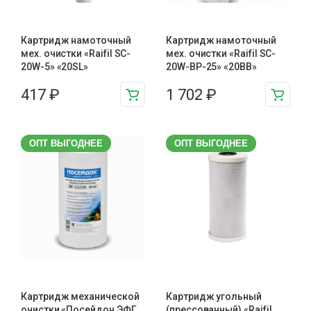
Картридж намоточный
Картридж намоточный
мех. очистки «Raifil SC-
мех. очистки «Raifil SC-
20W-5» «20SL»
20W-BP-25» «20BB»
417
₽
1 702
₽
ОПТ ВЫГОДНЕЕ
ОПТ ВЫГОДНЕЕ
Картридж механической
Картридж угольный
очистки «Посейдон ЭФГ
(прессованный) «Raifil