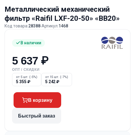
Металлический механический
фильтр «Raifil LXF-20-50» «BB20»
Код товара:
28388
Артикул:
1468
В наличии
5 637
₽
ОПТ / СКИДКИ
от 5 шт. (-5%)
от 15 шт. (-7%)
5 355
₽
5 242
₽
В корзину
Быстрый заказ