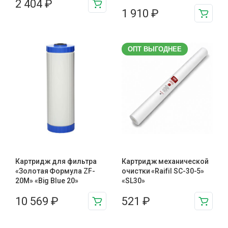
2 404
₽
1 910
₽
ОПТ ВЫГОДНЕЕ
Картридж для фильтра
Картридж механической
«Золотая Формула ZF-
очистки «Raifil SC-30-5»
20М» «Big Blue 20»
«SL30»
10 569
₽
521
₽